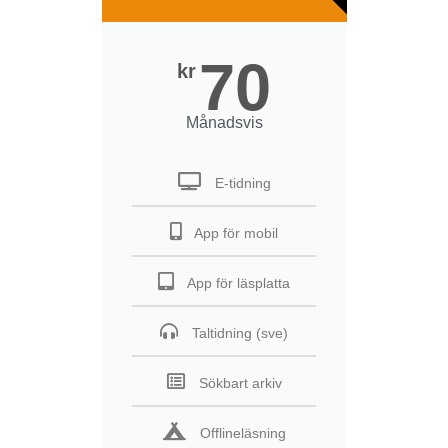
70
kr
Månadsvis
E-tidning
App för mobil
App för läsplatta
Taltidning (sve)
Sökbart arkiv
Offlineläsning