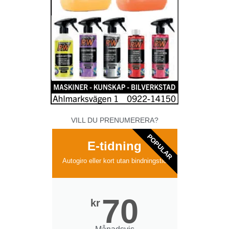
VILL DU PRENUMERERA?
POPULAR
E-tidning
Autogiro eller kort utan bindningstid
70
kr