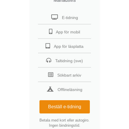
Månadsvis
E-tidning
App för mobil
App för läsplatta
Taltidning (sve)
Sökbart arkiv
Offlineläsning
Beställ e-tidning
Betala med kort eller autogiro.
Ingen bindningstid.