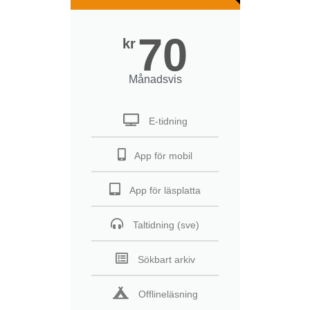
70
kr
Månadsvis
E-tidning
App för mobil
App för läsplatta
Taltidning (sve)
Sökbart arkiv
Offlineläsning