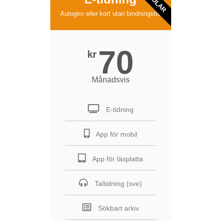
Autogiro eller kort utan bindningstid
70
kr
Månadsvis
E-tidning
App för mobil
App för läsplatta
Taltidning (sve)
Sökbart arkiv