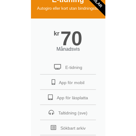
Autogiro eller kort utan bindningstid
70
kr
Månadsvis
E-tidning
App för mobil
App för läsplatta
Taltidning (sve)
Sökbart arkiv