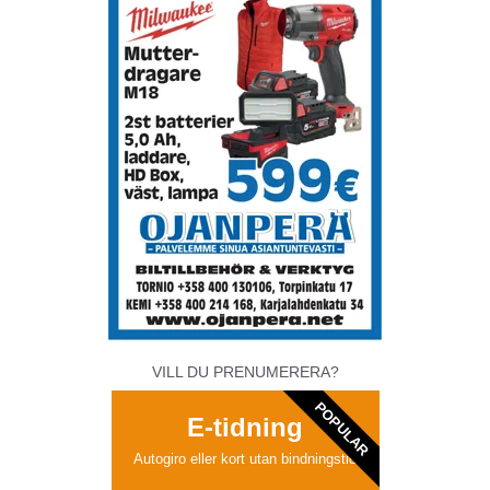
VILL DU PRENUMERERA?
POPULAR
E-tidning
Autogiro eller kort utan bindningstid