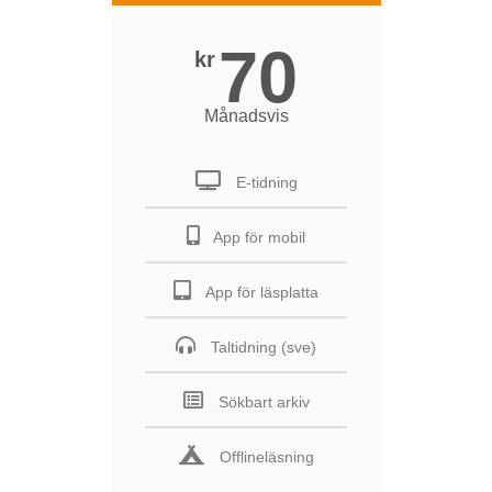
70
kr
Månadsvis
E-tidning
App för mobil
App för läsplatta
Taltidning (sve)
Sökbart arkiv
Offlineläsning