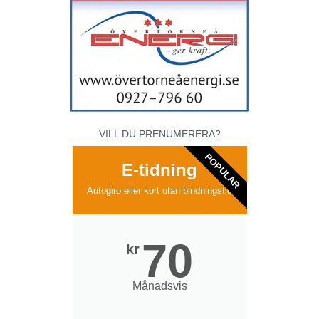
VILL DU PRENUMERERA?
POPULAR
E-tidning
Autogiro eller kort utan bindningstid
70
kr
Månadsvis