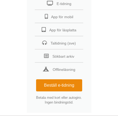
E-tidning
App för mobil
App för läsplatta
Taltidning (sve)
Sökbart arkiv
Offlineläsning
Beställ e-tidning
Betala med kort eller autogiro.
Ingen bindningstid.