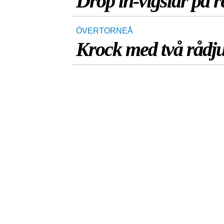
Drop in-vigslar på r
ÖVERTORNEÅ
Krock med två rådj