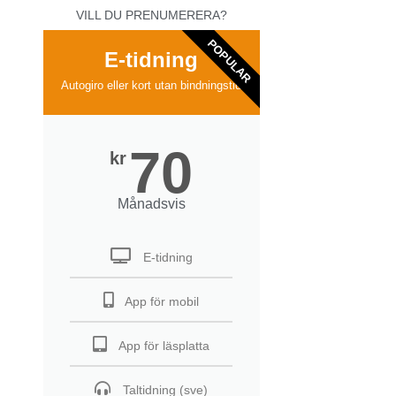
VILL DU PRENUMERERA?
POPULAR
E-tidning
Autogiro eller kort utan bindningstid
70
kr
Månadsvis
E-tidning
App för mobil
App för läsplatta
Taltidning (sve)