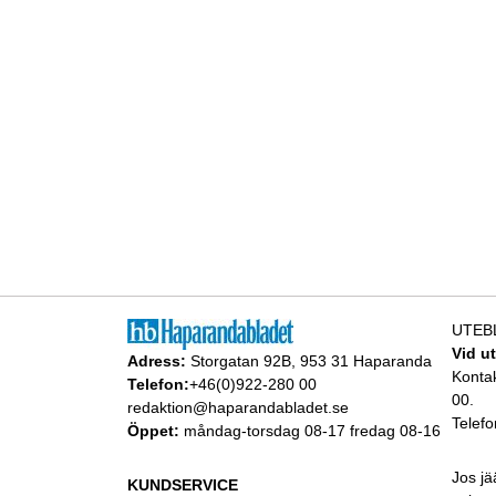
UTEB
Vid u
Adress:
Storgatan 92B, 953 31 Haparanda
Konta
Telefon:
+46(0)922-280 00
00.
redaktion@haparandabladet.se
Telefo
Öppet:
måndag-torsdag 08-17 fredag 08-16
Jos jä
KUNDSERVICE