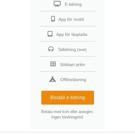
E-tidning
App för mobil
App för läsplatta
Taltidning (sve)
Sökbart arkiv
Offlineläsning
Beställ e-tidning
Betala med kort eller autogiro.
Ingen bindningstid.