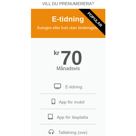
VILL DU PRENUMERERA?
POPULAR
E-tidning
Autogiro eller kort utan bindningstid
70
kr
Månadsvis
E-tidning
App för mobil
App för läsplatta
Taltidning (sve)