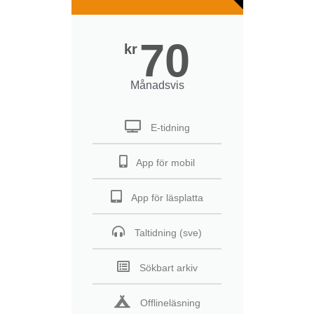
70
kr
Månadsvis
E-tidning
App för mobil
App för läsplatta
Taltidning (sve)
Sökbart arkiv
Offlineläsning