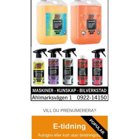
VILL DU PRENUMERERA?
POPULAR
E-tidning
Autogiro eller kort utan bindningstid