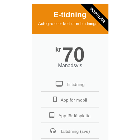
POPULAR
E-tidning
Autogiro eller kort utan bindningstid
70
kr
Månadsvis
E-tidning
App för mobil
App för läsplatta
Taltidning (sve)