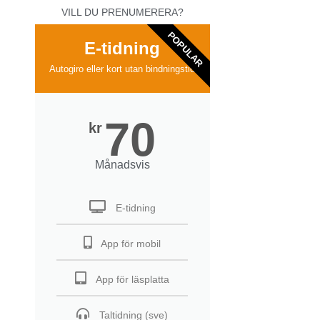
VILL DU PRENUMERERA?
POPULAR
E-tidning
Autogiro eller kort utan bindningstid
70
kr
Månadsvis
E-tidning
App för mobil
App för läsplatta
Taltidning (sve)