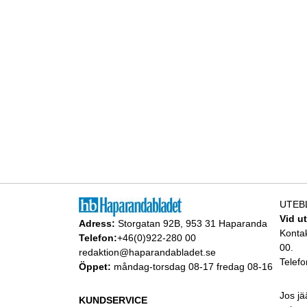
UTEB
Vid u
Adress:
Storgatan 92B, 953 31 Haparanda
Konta
Telefon:
+46(0)922-280 00
00.
redaktion@haparandabladet.se
Telefo
Öppet:
måndag-torsdag 08-17 fredag 08-16
Jos jä
KUNDSERVICE