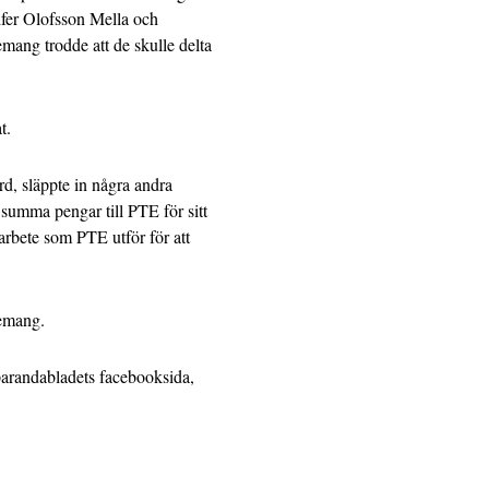
ifer Olofsson Mella och
ang trodde att de skulle delta
t.
d, släppte in några andra
 summa pengar till PTE för sitt
rbete som PTE utför för att
nemang.
parandabladets facebooksida,