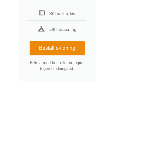
Sökbart arkiv
Offlineläsning
Beställ e-tidning
Betala med kort eller autogiro.
Ingen bindningstid.