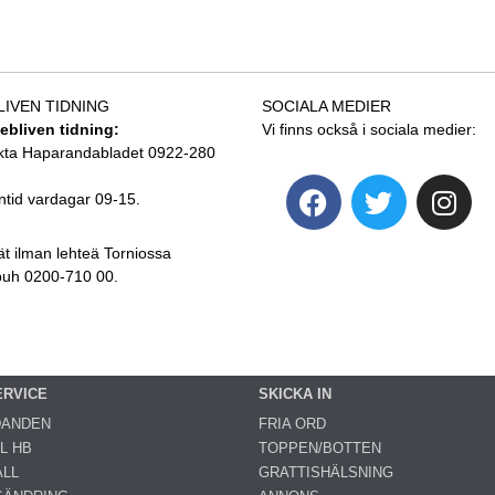
LIVEN TIDNING
SOCIALA MEDIER
tebliven tidning:
Vi finns också i sociala medier:
kta Haparandabladet 0922-280
ntid vardagar 09-15.
ät ilman lehteä Torniossa
 puh 0200-710 00.
ERVICE
SKICKA IN
DANDEN
FRIA ORD
L HB
TOPPEN/BOTTEN
LL
GRATTISHÄLSNING