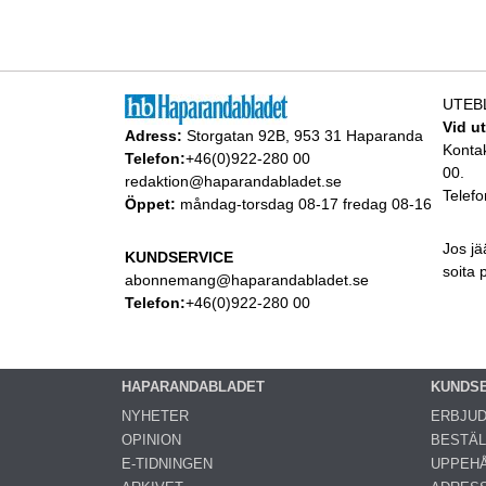
UTEB
Vid u
Adress:
Storgatan 92B, 953 31 Haparanda
Konta
Telefon:
+46(0)922-280 00
00.
redaktion@haparandabladet.se
Telefo
Öppet:
måndag-torsdag 08-17 fredag 08-16
Jos jä
KUNDSERVICE
soita
abonnemang@haparandabladet.se
Telefon:
+46(0)922-280 00
HAPARANDABLADET
KUNDS
NYHETER
ERBJU
OPINION
BESTÄL
E-TIDNINGEN
UPPEHÅ