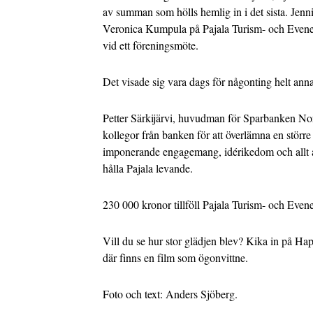
av summan som hölls hemlig in i det sista. Jenn
Veronica Kumpula på Pajala Turism- och Evenem
vid ett föreningsmöte.
Det visade sig vara dags för någonting helt anna
Petter Särkijärvi, huvudman för Sparbanken Nor
kollegor från banken för att överlämna en större
imponerande engagemang, idérikedom och allt a
hålla Pajala levande.
230 000 kronor tillföll Pajala Turism- och Eve
Vill du se hur stor glädjen blev? Kika in på Ha
där finns en film som ögonvittne.
Foto och text: Anders Sjöberg.