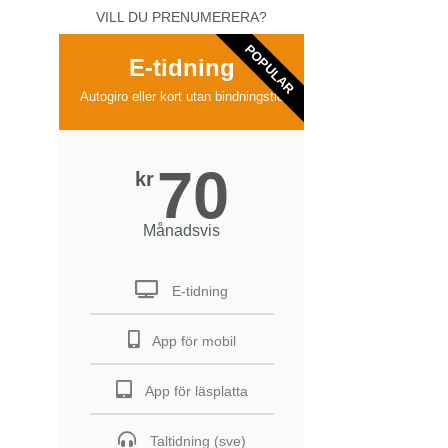
VILL DU PRENUMERERA?
POPULAR
E-tidning
Autogiro eller kort utan bindningstid
70
kr
Månadsvis
E-tidning
App för mobil
App för läsplatta
Taltidning (sve)