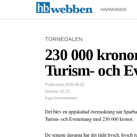
HAPARANDA
TORNEDALEN
230 000 kronor 
Turism- och 
Publicerad
2026-06-02
klockan
15:21
Inga kommentarer
Det blev en uppskattad överraskning när Sparb
Turism- och Evenemang med 230 000 kronor.
De senaste dagarna har det rådit hysch, hysch r