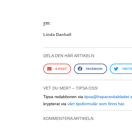
gm:
Linda Danhall
DELA DEN HÄR ARTIKELN:
E-POST
FACEBOOK
TWITT
VET DU MER? – TIPSA OSS!
Tipsa redaktionen via
tipsa@haparandabladet.
krypterat via
vårt tipsformulär som finns här
.
KOMMENTERA ARTIKELN: