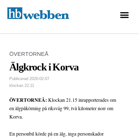
ÖVERTORNEÅ
Älgkrock i Korva
Publicerad
2020-02-07
klockan
22:11
ÖVERTORNEÅ:
Klockan 21.15 inrapporterades om
en älgpåkörning på riksväg 99, två kilometer norr om
Korva.
En personbil körde på en älg, inga personskador