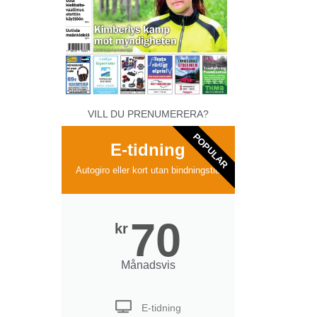
VILL DU PRENUMERERA?
POPULAR
E-tidning
Autogiro eller kort utan bindningstid
70
kr
Månadsvis
E-tidning