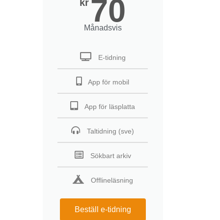
70
kr
Månadsvis
E-tidning
App för mobil
App för läsplatta
Taltidning (sve)
Sökbart arkiv
Offlineläsning
Beställ e-tidning