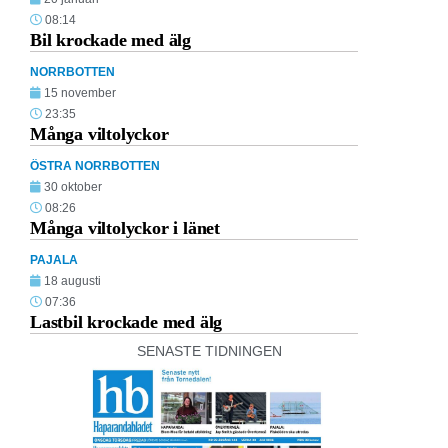
08:14
Bil krockade med älg
NORRBOTTEN
15 november
23:35
Många viltolyckor
ÖSTRA NORRBOTTEN
30 oktober
08:26
Många viltolyckor i länet
PAJALA
18 augusti
07:36
Lastbil krockade med älg
SENASTE TIDNINGEN