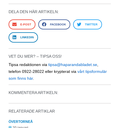
DELA DEN HÄR ARTIKELN:
E-POST
FACEBOOK
TWITTER
LINKEDIN
VET DU MER? – TIPSA OSS!
Tipsa redaktionen via
tipsa@haparandabladet.se
,
telefon 0922-28022 eller krypterat via
vårt tipsformulär
som finns här
.
KOMMENTERA ARTIKELN:
RELATERADE ARTIKLAR
ÖVERTORNEÅ
20 januari