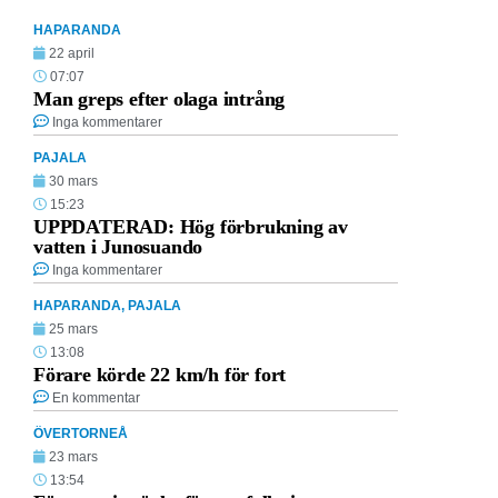
HAPARANDA
22 april
07:07
Man greps efter olaga intrång
Inga kommentarer
PAJALA
30 mars
15:23
UPPDATERAD: Hög förbrukning av
vatten i Junosuando
Inga kommentarer
HAPARANDA
,
PAJALA
25 mars
13:08
Förare körde 22 km/h för fort
En kommentar
ÖVERTORNEÅ
23 mars
13:54