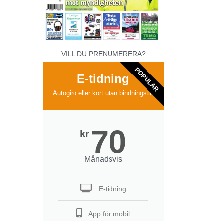
VILL DU PRENUMERERA?
POPULAR
E-tidning
Autogiro eller kort utan bindningstid
70
kr
Månadsvis
E-tidning
App för mobil