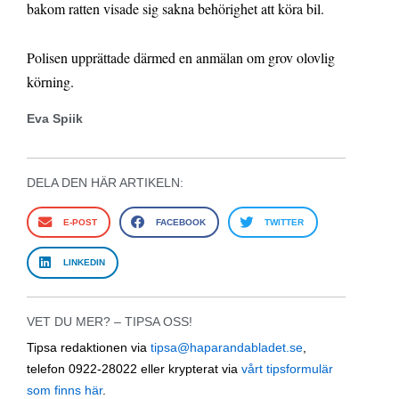
bakom ratten visade sig sakna behörighet att köra bil.
Polisen upprättade därmed en anmälan om grov olovlig
körning.
Eva Spiik
DELA DEN HÄR ARTIKELN:
E-POST
FACEBOOK
TWITTER
LINKEDIN
VET DU MER? – TIPSA OSS!
Tipsa redaktionen via
tipsa@haparandabladet.se
,
telefon 0922-28022 eller krypterat via
vårt tipsformulär
som finns här
.