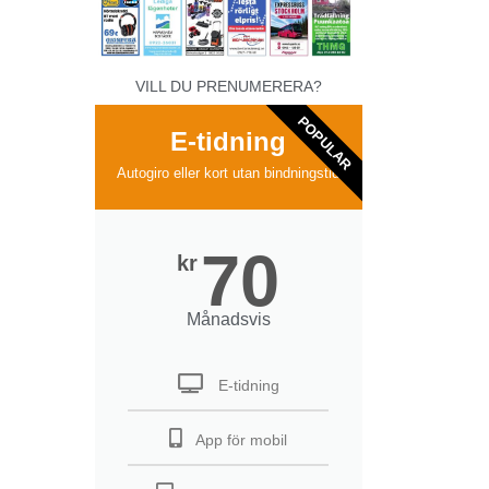
VILL DU PRENUMERERA?
POPULAR
E-tidning
Autogiro eller kort utan bindningstid
70
kr
Månadsvis
E-tidning
App för mobil