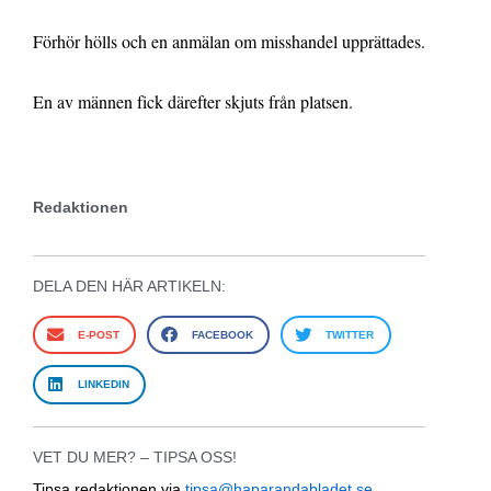
Förhör hölls och en anmälan om misshandel upprättades.
En av männen fick därefter skjuts från platsen.
Redaktionen
DELA DEN HÄR ARTIKELN:
E-POST
FACEBOOK
TWITTER
LINKEDIN
VET DU MER? – TIPSA OSS!
Tipsa redaktionen via
tipsa@haparandabladet.se
,