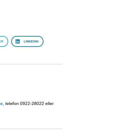
ER
LINKEDIN
se
, telefon 0922-28022 eller