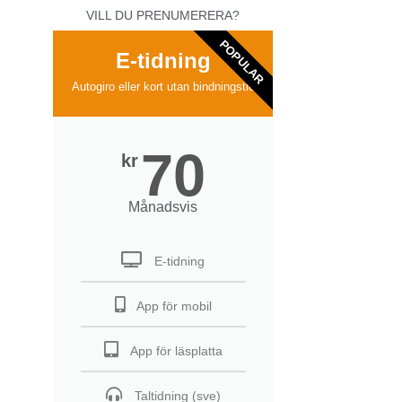
VILL DU PRENUMERERA?
POPULAR
E-tidning
Autogiro eller kort utan bindningstid
70
kr
Månadsvis
E-tidning
App för mobil
App för läsplatta
Taltidning (sve)