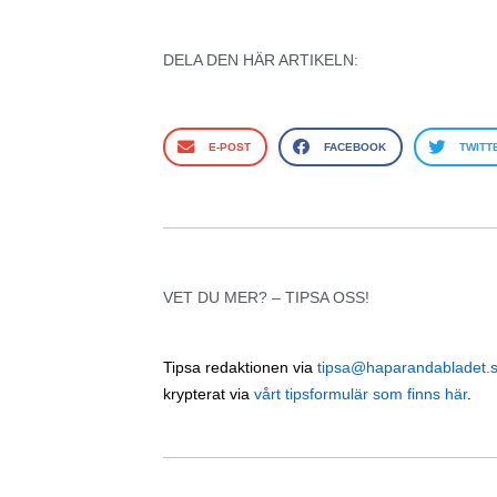
DELA DEN HÄR ARTIKELN:
E-POST
FACEBOOK
TWITT
VET DU MER? – TIPSA OSS!
Tipsa redaktionen via
tipsa@haparandabladet.
krypterat via
vårt tipsformulär som finns här
.