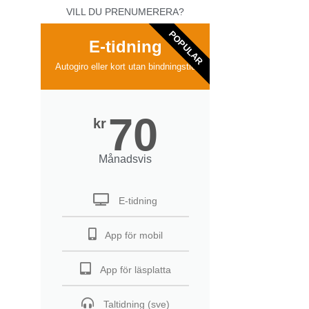
VILL DU PRENUMERERA?
POPULAR
E-tidning
Autogiro eller kort utan bindningstid
70
kr
Månadsvis
E-tidning
App för mobil
App för läsplatta
Taltidning (sve)