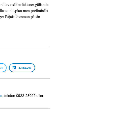
rund av osäkra faktorer gällande
älla en tidsplan men preliminärt
ger Pajala kommun på sin
ER
LINKEDIN
se
, telefon 0922-28022 eller