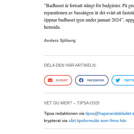
”Badhuset är fortsatt stängt för badgäster. På g
reparationen av bassängen är det svårt att fastst
öppnar badhuset igen under januari 2024”, upp
hemsida.
Anders Sjöberg
DELA DEN HÄR ARTIKELN:
E-POST
FACEBOOK
TWITT
VET DU MER? – TIPSA OSS!
Tipsa redaktionen via
tipsa@haparandabladet.
krypterat via
vårt tipsformulär som finns här
.