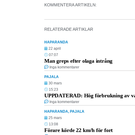
KOMMENTERA ARTIKELN:
RELATERADE ARTIKLAR
HAPARANDA
22 april
07:07
Man greps efter olaga intrång
Inga kommentarer
PAJALA
30 mars
15:23
UPPDATERAD: Hög förbrukning av vat
Inga kommentarer
HAPARANDA
,
PAJALA
25 mars
13:08
Förare körde 22 km/h för fort