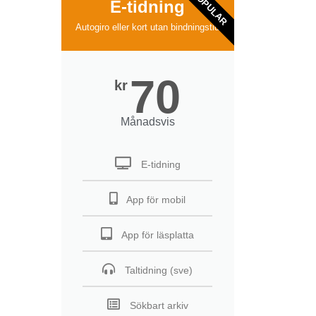
POPULAR
E-tidning
Autogiro eller kort utan bindningstid
70
kr
Månadsvis
E-tidning
App för mobil
App för läsplatta
Taltidning (sve)
Sökbart arkiv