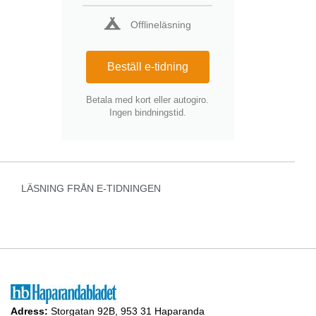
Offlineläsning
Beställ e-tidning
Betala med kort eller autogiro.
Ingen bindningstid.
LÄSNING FRÅN E-TIDNINGEN
Adress:
Storgatan 92B, 953 31 Haparanda