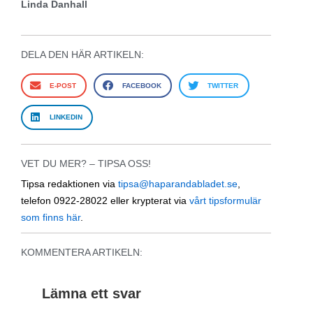
Linda Danhall
DELA DEN HÄR ARTIKELN:
E-POST
FACEBOOK
TWITTER
LINKEDIN
VET DU MER? – TIPSA OSS!
Tipsa redaktionen via
tipsa@haparandabladet.se
,
telefon 0922-28022 eller krypterat via
vårt tipsformulär
som finns här
.
KOMMENTERA ARTIKELN:
Lämna ett svar