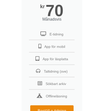
70
kr
Månadsvis
E-tidning
App för mobil
App för läsplatta
Taltidning (sve)
Sökbart arkiv
Offlineläsning
Beställ e-tidning