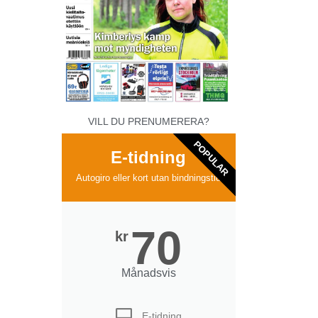
VILL DU PRENUMERERA?
POPULAR
E-tidning
Autogiro eller kort utan bindningstid
70
kr
Månadsvis
E-tidning