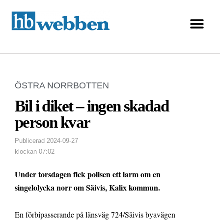
ÖSTRA NORRBOTTEN
Bil i diket – ingen skadad
person kvar
Publicerad
2024-09-27
klockan
07:02
Under torsdagen fick polisen ett larm om en
singelolycka norr om Säivis, Kalix kommun.
En förbipasserande på länsväg 724/Säivis byavägen