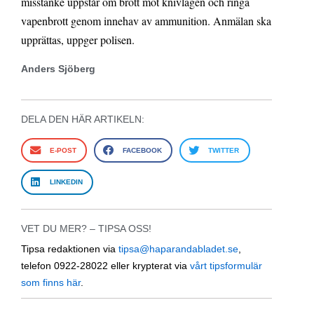
misstanke uppstår om brott mot knivlagen och ringa
vapenbrott genom innehav av ammunition. Anmälan ska
upprättas, uppger polisen.
Anders Sjöberg
DELA DEN HÄR ARTIKELN:
E-POST
FACEBOOK
TWITTER
LINKEDIN
VET DU MER? – TIPSA OSS!
Tipsa redaktionen via
tipsa@haparandabladet.se
,
telefon 0922-28022 eller krypterat via
vårt tipsformulär
som finns här
.