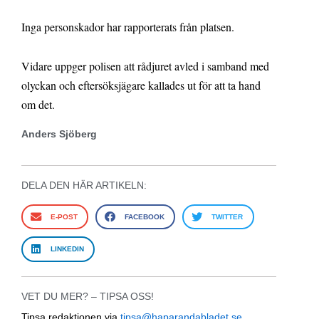
Inga personskador har rapporterats från platsen.
Vidare uppger polisen att rådjuret avled i samband med
olyckan och eftersöksjägare kallades ut för att ta hand
om det.
Anders Sjöberg
DELA DEN HÄR ARTIKELN:
E-POST
FACEBOOK
TWITTER
LINKEDIN
VET DU MER? – TIPSA OSS!
Tipsa redaktionen via
tipsa@haparandabladet.se
,