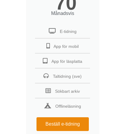
70
Månadsvis
E-tidning
App för mobil
App för läsplatta
Taltidning (sve)
Sökbart arkiv
Offlineläsning
Beställ e-tidning