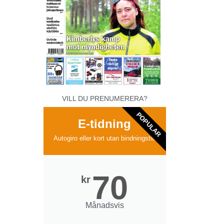
VILL DU PRENUMERERA?
POPULAR
E-tidning
Autogiro eller kort utan bindningstid
70
kr
Månadsvis