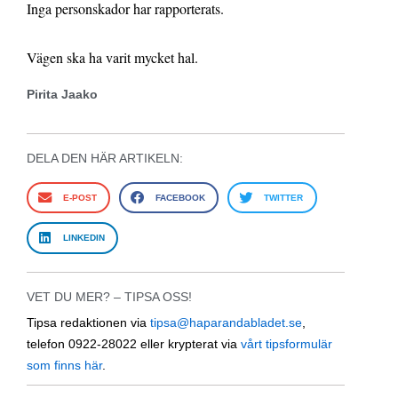
Inga personskador har rapporterats.
Vägen ska ha varit mycket hal.
Pirita Jaako
DELA DEN HÄR ARTIKELN:
E-POST
FACEBOOK
TWITTER
LINKEDIN
VET DU MER? – TIPSA OSS!
Tipsa redaktionen via
tipsa@haparandabladet.se
,
telefon 0922-28022 eller krypterat via
vårt tipsformulär
som finns här
.