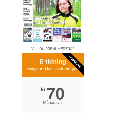
VILL DU PRENUMERERA?
POPULAR
E-tidning
Autogiro eller kort utan bindningstid
70
kr
Månadsvis