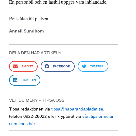
En personbil och en lastbil uppges vara inblandade.
Polis åkte till platsen.
Anneli Sundbom
DELA DEN HÄR ARTIKELN:
E-POST
FACEBOOK
TWITTER
LINKEDIN
VET DU MER? – TIPSA OSS!
Tipsa redaktionen via
tipsa@haparandabladet.se
,
telefon 0922-28022 eller krypterat via
vårt tipsformulär
som finns här
.