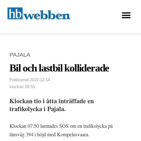
PAJALA
Bil och lastbil kolliderade
Publicerad
2022-12-14
klockan
09:55
Klockan tio i åtta inträffade en
trafikolycka i Pajala.
Klockan 07.50 larmades SOS om en trafikolycka på
länsväg 394 i höjd med Kompelusvaara.