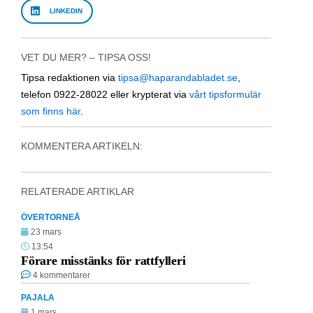
LINKEDIN
VET DU MER? – TIPSA OSS!
Tipsa redaktionen via
tipsa@haparandabladet.se
,
telefon 0922-28022 eller krypterat via
vårt tipsformulär
som finns här
.
KOMMENTERA ARTIKELN:
RELATERADE ARTIKLAR
ÖVERTORNEÅ
23 mars
13:54
Förare misstänks för rattfylleri
4 kommentarer
PAJALA
1 mars