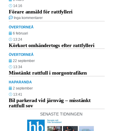
14:16
Förare anmäld för rattfylleri
Inga kommentarer
ÖVERTORNEÅ
6 februari
13:24
Körkort omhändertogs efter rattfylleri
ÖVERTORNEÅ
22 september
13:34
Misstänkt rattfull i morgontrafiken
HAPARANDA
2 september
13:41
Bil parkerad vid järnväg – misstänkt
rattfull sov
SENASTE TIDNINGEN