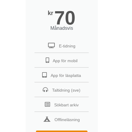
70
kr
Månadsvis
E-tidning
App för mobil
App för läsplatta
Taltidning (sve)
Sökbart arkiv
Offlineläsning