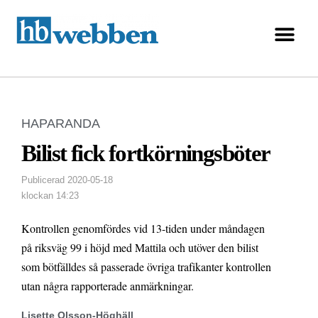
HAPARANDA
Bilist fick fortkörningsböter
Publicerad
2020-05-18
klockan
14:23
Kontrollen genomfördes vid 13-tiden under måndagen
på riksväg 99 i höjd med Mattila och utöver den bilist
som bötfälldes så passerade övriga trafikanter kontrollen
utan några rapporterade anmärkningar.
Lisette Olsson-Höghäll