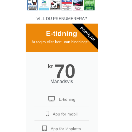
VILL DU PRENUMERERA?
POPULAR
E-tidning
Autogiro eller kort utan bindningstid
70
kr
Månadsvis
E-tidning
App för mobil
App för läsplatta