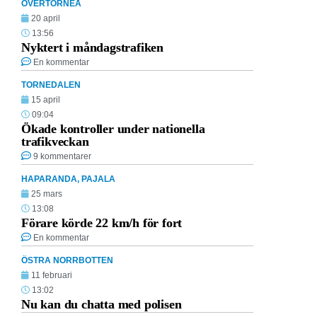
ÖVERTORNEÅ
20 april
13:56
Nyktert i måndagstrafiken
En kommentar
TORNEDALEN
15 april
09:04
Ökade kontroller under nationella
trafikveckan
9 kommentarer
HAPARANDA
,
PAJALA
25 mars
13:08
Förare körde 22 km/h för fort
En kommentar
ÖSTRA NORRBOTTEN
11 februari
13:02
Nu kan du chatta med polisen