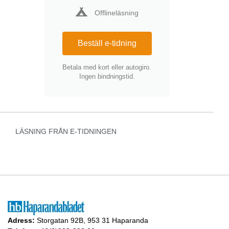
Offlineläsning
Beställ e-tidning
Betala med kort eller autogiro.
Ingen bindningstid.
LÄSNING FRÅN E-TIDNINGEN
Adress:
Storgatan 92B, 953 31 Haparanda