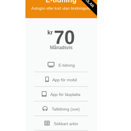
POPULAR
Autogiro eller kort utan bindningstid
70
kr
Månadsvis
E-tidning
App för mobil
App för läsplatta
Taltidning (sve)
Sökbart arkiv