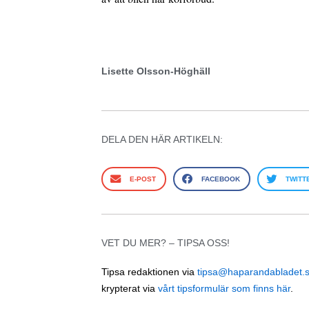
Lisette Olsson-Höghäll
DELA DEN HÄR ARTIKELN:
E-POST
FACEBOOK
TWITT
VET DU MER? – TIPSA OSS!
Tipsa redaktionen via
tipsa@haparandabladet.
krypterat via
vårt tipsformulär som finns här
.