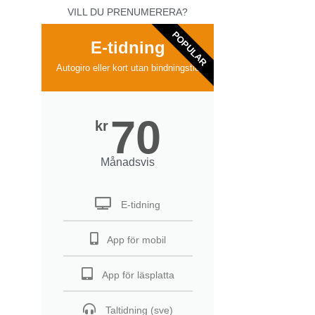
VILL DU PRENUMERERA?
POPULAR
E-tidning
Autogiro eller kort utan bindningstid
70
kr
Månadsvis
E-tidning
App för mobil
App för läsplatta
Taltidning (sve)