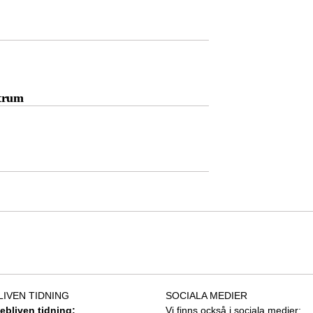
ntrum
LIVEN TIDNING
SOCIALA MEDIER
tebliven tidning:
Vi finns också i sociala medier: