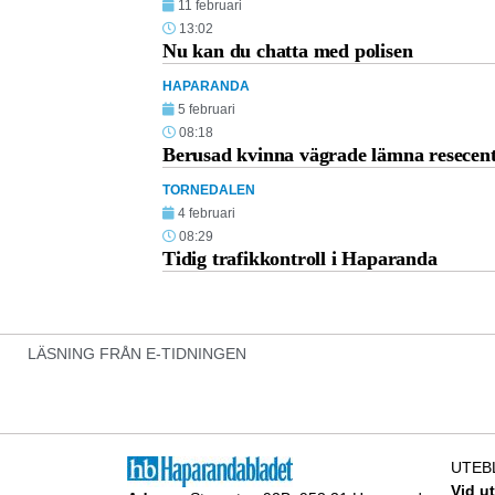
11 februari
13:02
Nu kan du chatta med polisen
HAPARANDA
5 februari
08:18
Berusad kvinna vägrade lämna resece
TORNEDALEN
4 februari
08:29
Tidig trafikkontroll i Haparanda
LÄSNING FRÅN E-TIDNINGEN
UTEB
Vid u