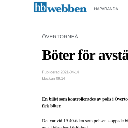
HAPARANDA
ÖVERTORNEÅ
Böter för avstä
Publicerad
2021-04-14
klockan
09:14
En bilist som kontrollerades av polis i Över
fick böter.
Det var vid 19.40-tiden som polisen stoppade bi
av att bilen har körförbud.