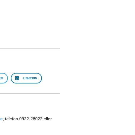
ER
LINKEDIN
se
, telefon 0922-28022 eller