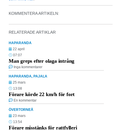
KOMMENTERA ARTIKELN:
RELATERADE ARTIKLAR
HAPARANDA
22 april
07:07
Man greps efter olaga intrång
Inga kommentarer
HAPARANDA
,
PAJALA
25 mars
13:08
Förare körde 22 km/h för fort
En kommentar
ÖVERTORNEÅ
23 mars
13:54
Förare misstänks för rattfylleri