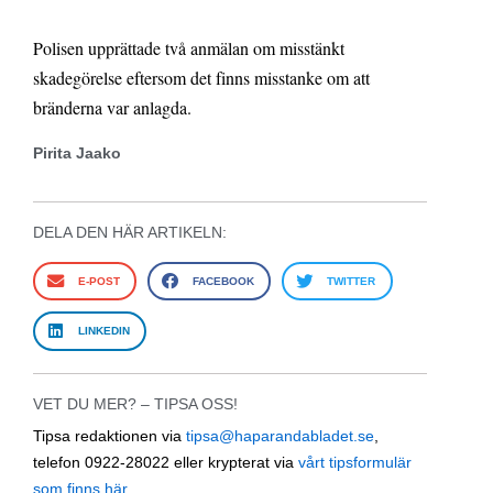
Polisen upprättade två anmälan om misstänkt
skadegörelse eftersom det finns misstanke om att
bränderna var anlagda.
Pirita Jaako
DELA DEN HÄR ARTIKELN:
E-POST
FACEBOOK
TWITTER
LINKEDIN
VET DU MER? – TIPSA OSS!
Tipsa redaktionen via
tipsa@haparandabladet.se
,
telefon 0922-28022 eller krypterat via
vårt tipsformulär
som finns här
.