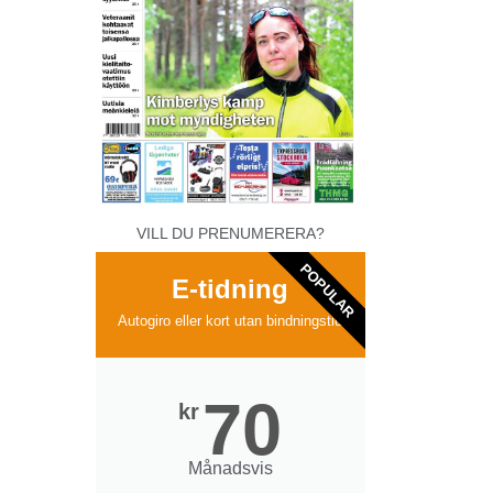
VILL DU PRENUMERERA?
POPULAR
E-tidning
Autogiro eller kort utan bindningstid
70
kr
Månadsvis