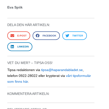
Eva Spiik
DELA DEN HÄR ARTIKELN:
E-POST
FACEBOOK
TWITTER
LINKEDIN
VET DU MER? – TIPSA OSS!
Tipsa redaktionen via
tipsa@haparandabladet.se
,
telefon 0922-28022 eller krypterat via
vårt tipsformulär
som finns här
.
KOMMENTERA ARTIKELN: