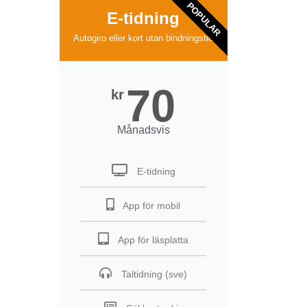
POPULAR
E-tidning
Autogiro eller kort utan bindningstid
70
kr
Månadsvis
E-tidning
App för mobil
App för läsplatta
Taltidning (sve)