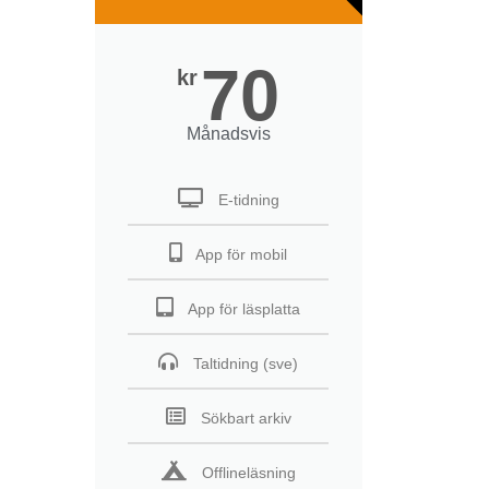
70
kr
Månadsvis
E-tidning
App för mobil
App för läsplatta
Taltidning (sve)
Sökbart arkiv
Offlineläsning