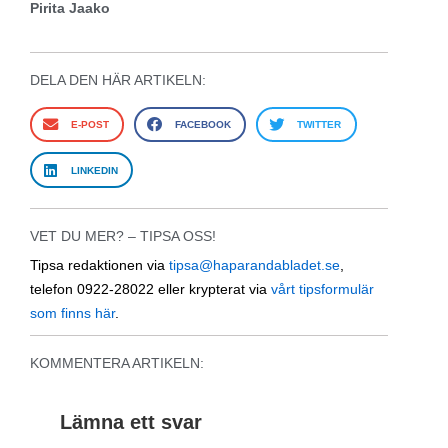
Pirita Jaako
DELA DEN HÄR ARTIKELN:
E-POST
FACEBOOK
TWITTER
LINKEDIN
VET DU MER? – TIPSA OSS!
Tipsa redaktionen via
tipsa@haparandabladet.se
,
telefon 0922-28022 eller krypterat via
vårt tipsformulär
som finns här
.
KOMMENTERA ARTIKELN:
Lämna ett svar