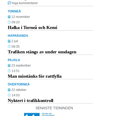
Inga kommentarer
TORNEÅ
12 november
09:20
Halka i Torneå och Kemi
HAPARANDA
2 juli
08:35
Trafiken stängs av under onsdagen
PAJALA
23 september
13:51
Man misstänks för rattfylla
ÖVERTORNEÅ
22 oktober
14:03
Nyktert i trafikkontroll
SENASTE TIDNINGEN