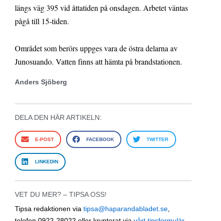
längs väg 395 vid åttatiden på onsdagen. Arbetet väntas
pågå till 15-tiden.
Området som berörs uppges vara de östra delarna av
Junosuando. Vatten finns att hämta på brandstationen.
Anders Sjöberg
DELA DEN HÄR ARTIKELN:
E-POST
FACEBOOK
TWITTER
LINKEDIN
VET DU MER? – TIPSA OSS!
Tipsa redaktionen via
tipsa@haparandabladet.se
,
telefon 0922-28022 eller krypterat via
vårt tipsformulär