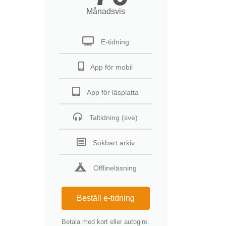
Månadsvis
E-tidning
App för mobil
App för läsplatta
Taltidning (sve)
Sökbart arkiv
Offlineläsning
Beställ e-tidning
Betala med kort eller autogiro.