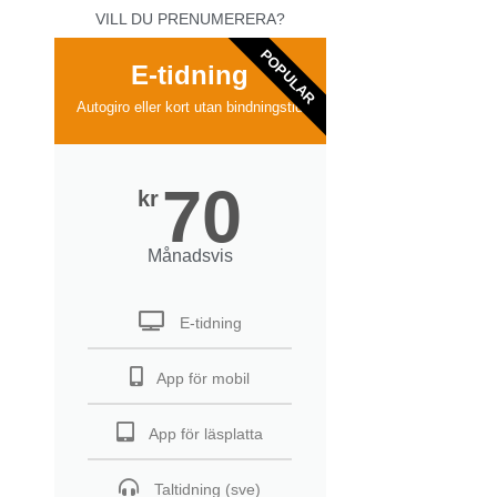
VILL DU PRENUMERERA?
POPULAR
E-tidning
Autogiro eller kort utan bindningstid
70
kr
Månadsvis
E-tidning
App för mobil
App för läsplatta
Taltidning (sve)