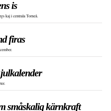
ns is
s kaj i centrala Torneå.
d firas
ecember.
julkalender
ter.
om småskalig kärnkraft