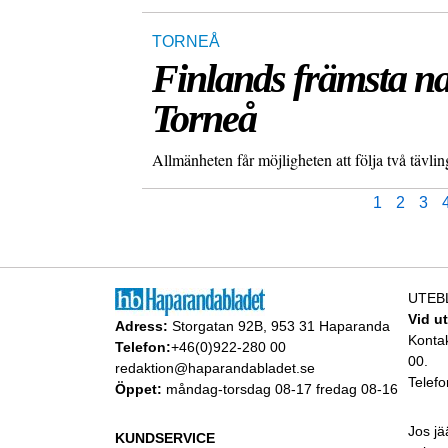
TORNEÅ
Finlands främsta na
Torneå
Allmänheten får möjligheten att följa två tävl
1
2
3
UTEB
Vid u
Adress:
Storgatan 92B, 953 31 Haparanda
Konta
Telefon:
+46(0)922-280 00
00.
redaktion@haparandabladet.se
Telefo
Öppet:
måndag-torsdag 08-17 fredag 08-16
Jos jä
KUNDSERVICE