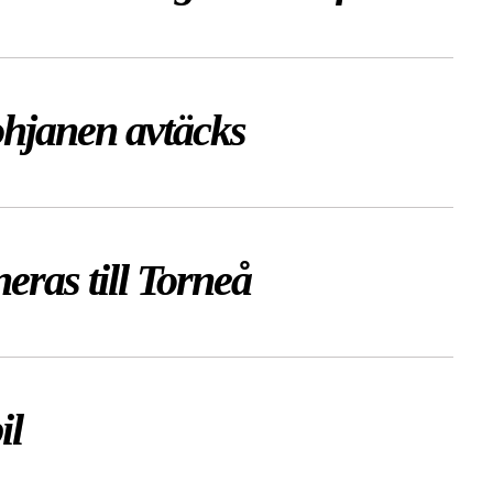
ohjanen avtäcks
eras till Torneå
il