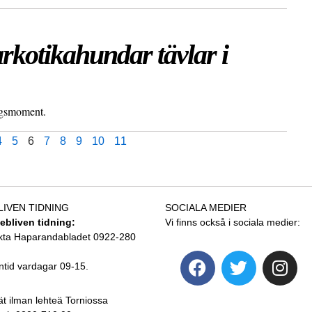
rkotikahundar tävlar i
ingsmoment.
4
5
6
7
8
9
10
11
LIVEN TIDNING
SOCIALA MEDIER
tebliven tidning:
Vi finns också i sociala medier:
kta Haparandabladet 0922-280
ntid vardagar 09-15.
ät ilman lehteä Torniossa