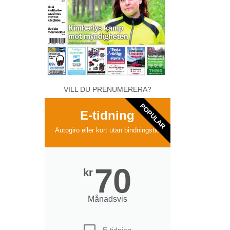
VILL DU PRENUMERERA?
POPULAR
E-tidning
Autogiro eller kort utan bindningstid
70
kr
Månadsvis