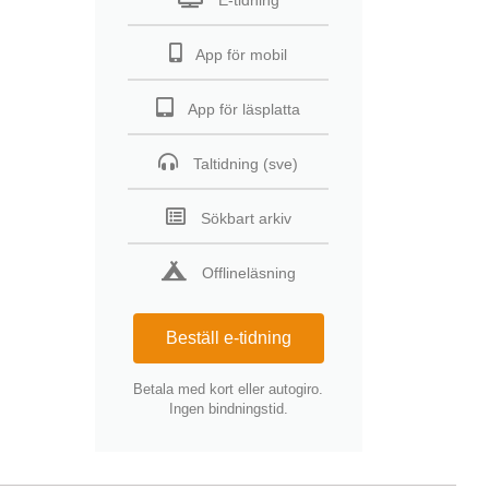
E-tidning
App för mobil
App för läsplatta
Taltidning (sve)
Sökbart arkiv
Offlineläsning
Beställ e-tidning
Betala med kort eller autogiro.
Ingen bindningstid.