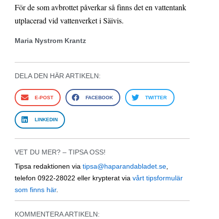
För de som avbrottet påverkar så finns det en vattentank
utplacerad vid vattenverket i Säivis.
Maria Nystrom Krantz
DELA DEN HÄR ARTIKELN:
E-POST
FACEBOOK
TWITTER
LINKEDIN
VET DU MER? – TIPSA OSS!
Tipsa redaktionen via
tipsa@haparandabladet.se
,
telefon 0922-28022 eller krypterat via
vårt tipsformulär
som finns här
.
KOMMENTERA ARTIKELN: