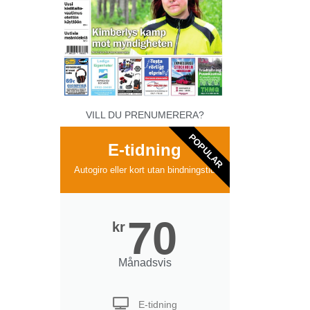
VILL DU PRENUMERERA?
POPULAR
E-tidning
Autogiro eller kort utan bindningstid
70
kr
Månadsvis
E-tidning