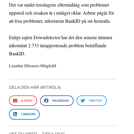
Det var under torsdagens eftermiddag som problemet
uppstod och orsaken är i nuläget oklar. Arbete pågår för
att lösa problemet, informerar BankID på sin hemsida.
Enligt sajten Downdetector har det den senaste timmen
inkommit 2.733 inrapporterade problem beträffande
BankID.
Lisette Olsson-Höghäll
DELA DEN HÄR ARTIKELN:
E-POST
FACEBOOK
TWITTER
LINKEDIN
VET DU MER? – TIPSA OSS!