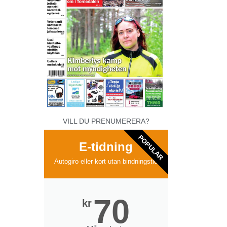
VILL DU PRENUMERERA?
POPULAR
E-tidning
Autogiro eller kort utan bindningstid
70
kr