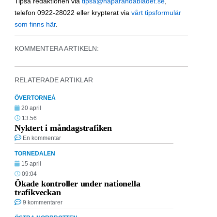
Tipsa redaktionen via
tipsa@haparandabladet.se
,
telefon 0922-28022 eller krypterat via
vårt tipsformulär
som finns här
.
KOMMENTERA ARTIKELN:
RELATERADE ARTIKLAR
ÖVERTORNEÅ
20 april
13:56
Nyktert i måndagstrafiken
En kommentar
TORNEDALEN
15 april
09:04
Ökade kontroller under nationella
trafikveckan
9 kommentarer