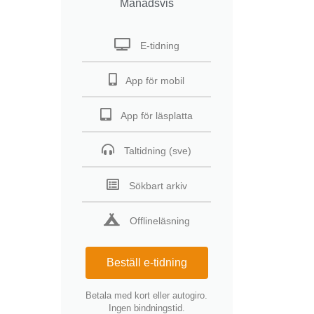
Månadsvis
E-tidning
App för mobil
App för läsplatta
Taltidning (sve)
Sökbart arkiv
Offlineläsning
Beställ e-tidning
Betala med kort eller autogiro.
Ingen bindningstid.