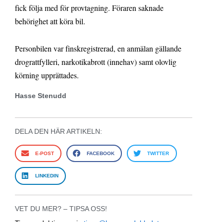
fick följa med för provtagning. Föraren saknade
behörighet att köra bil.
Personbilen var finskregistrerad, en anmälan gällande
drograttfylleri, narkotikabrott (innehav) samt olovlig
körning upprättades.
Hasse Stenudd
DELA DEN HÄR ARTIKELN:
E-POST
FACEBOOK
TWITTER
LINKEDIN
VET DU MER? – TIPSA OSS!