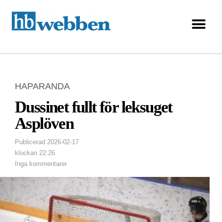
HAPARANDA
Dussinet fullt för leksuget
Asplöven
Publicerad
2026-02-17
klockan
22:26
Inga kommentarer