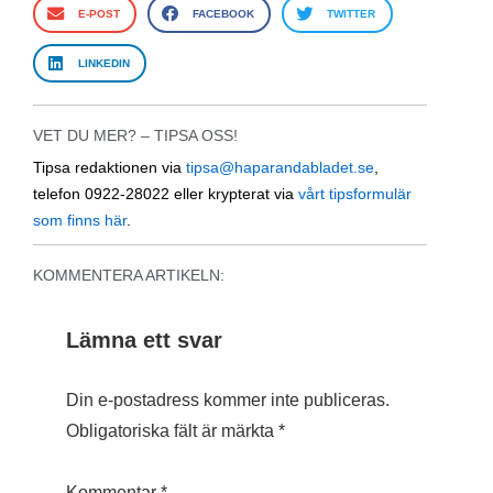
E-POST
FACEBOOK
TWITTER
LINKEDIN
VET DU MER? – TIPSA OSS!
Tipsa redaktionen via
tipsa@haparandabladet.se
,
telefon 0922-28022 eller krypterat via
vårt tipsformulär
som finns här
.
KOMMENTERA ARTIKELN:
Lämna ett svar
Din e-postadress kommer inte publiceras.
Obligatoriska fält är märkta
*
Kommentar
*