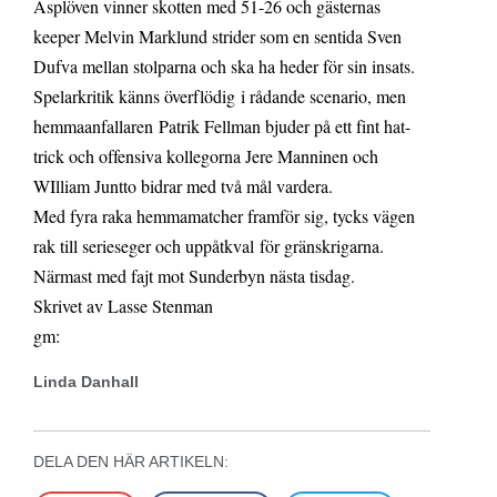
Asplöven vinner skotten med 51-26 och gästernas
keeper Melvin Marklund strider som en sentida Sven
Dufva mellan stolparna och ska ha heder för sin insats.
Spelarkritik känns överflödig i rådande scenario, men
hemmaanfallaren Patrik Fellman bjuder på ett fint hat-
trick och offensiva kollegorna Jere Manninen och
WIlliam Juntto bidrar med två mål vardera.
Med fyra raka hemmamatcher framför sig, tycks vägen
rak till serieseger och uppåtkval för gränskrigarna.
Närmast med fajt mot Sunderbyn nästa tisdag.
Skrivet av Lasse Stenman
gm:
Linda Danhall
DELA DEN HÄR ARTIKELN: