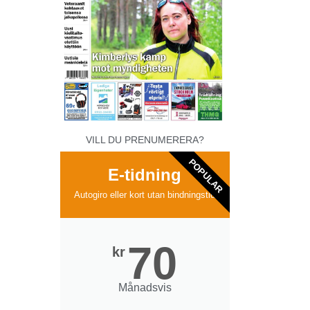
VILL DU PRENUMERERA?
POPULAR
E-tidning
Autogiro eller kort utan bindningstid
70
kr
Månadsvis