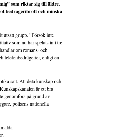
g” som riktar sig till äldre.
emot bedrägeribrott och minska
lt utsatt grupp. ”Försök inte
tiativ som nu har spelats in i tre
 handlar om romans- och
h telefonbedrägerier, enligt en
å olika sätt. Att dela kunskap och
 Kunskapskanalen är ett bra
nte genomförs på grund av
gare, polisens nationella
anmälda
r.