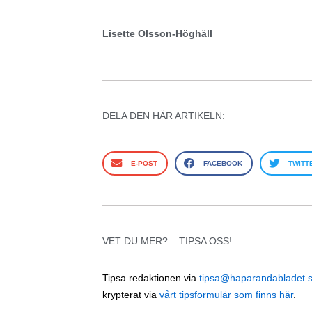
Lisette Olsson-Höghäll
DELA DEN HÄR ARTIKELN:
E-POST
FACEBOOK
TWITT
VET DU MER? – TIPSA OSS!
Tipsa redaktionen via
tipsa@haparandabladet.
krypterat via
vårt tipsformulär som finns här
.