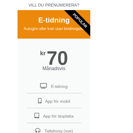
VILL DU PRENUMERERA?
POPULAR
E-tidning
Autogiro eller kort utan bindningstid
70
kr
Månadsvis
E-tidning
App för mobil
App för läsplatta
Taltidning (sve)