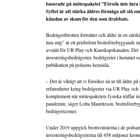
baserade på mötespaketet ”Försök inte lura mi
Syftet är att stärka äldres förmåga att stå 
känslan av skam för den som drabbats.
Bedrägeribrotten fortsätter och äldre är en särski
lura mig” är ett prisbelönt brottsförebyggande ini
avsnitt för UR Play och Kunskapskanalen. Det
investeringsbedrägerier, bedrägerier i hemmet oc
publikation på polisens hemsida.
– Det är viktigt att vi försöker nå ut till äldre p
erfarenheter kring bedrägerier via UR Play och
komplement när mötespaketets fysiska träffar i
pandemin, säger Lotta Mauritzson, brottsförebyg
bedrägericenter.
Under 2019 uppgick brottsvinsterna i de polis
investeringsbedrägerierna till 458 miljoner krono