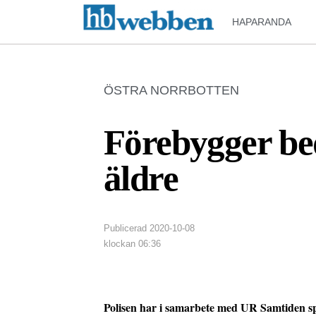
HAPARANDA
ÖSTRA NORRBOTTEN
Förebygger be
äldre
Publicerad
2020-10-08
klockan
06:36
Polisen har i samarbete med UR Samtiden spe