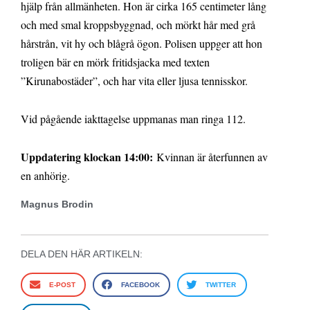
hjälp från allmänheten. Hon är cirka 165 centimeter lång
och med smal kroppsbyggnad, och mörkt hår med grå
hårstrån, vit hy och blågrå ögon. Polisen uppger att hon
troligen bär en mörk fritidsjacka med texten
”Kirunabostäder”, och har vita eller ljusa tennisskor.
Vid pågående iakttagelse uppmanas man ringa 112.
Uppdatering klockan 14:00:
Kvinnan är återfunnen av
en anhörig.
Magnus Brodin
DELA DEN HÄR ARTIKELN:
E-POST
FACEBOOK
TWITTER