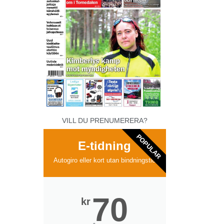
VILL DU PRENUMERERA?
POPULAR
E-tidning
Autogiro eller kort utan bindningstid
70
kr