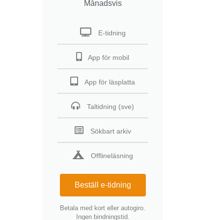
Månadsvis
E-tidning
App för mobil
App för läsplatta
Taltidning (sve)
Sökbart arkiv
Offlineläsning
Beställ e-tidning
Betala med kort eller autogiro.
Ingen bindningstid.