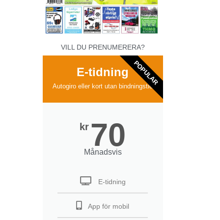
VILL DU PRENUMERERA?
POPULAR
E-tidning
Autogiro eller kort utan bindningstid
70
kr
Månadsvis
E-tidning
App för mobil