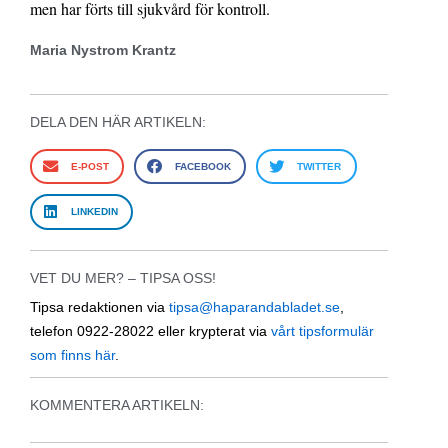
men har förts till sjukvård för kontroll.
Maria Nystrom Krantz
DELA DEN HÄR ARTIKELN:
E-POST
FACEBOOK
TWITTER
LINKEDIN
VET DU MER? – TIPSA OSS!
Tipsa redaktionen via
tipsa@haparandabladet.se
,
telefon 0922-28022 eller krypterat via
vårt tipsformulär
som finns här
.
KOMMENTERA ARTIKELN: