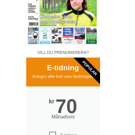
VILL DU PRENUMERERA?
POPULAR
E-tidning
Autogiro eller kort utan bindningstid
70
kr
Månadsvis