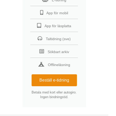
E-tidning
App för mobil
App för läsplatta
Taltidning (sve)
Sökbart arkiv
Offlineläsning
Beställ e-tidning
Betala med kort eller autogiro.
Ingen bindningstid.