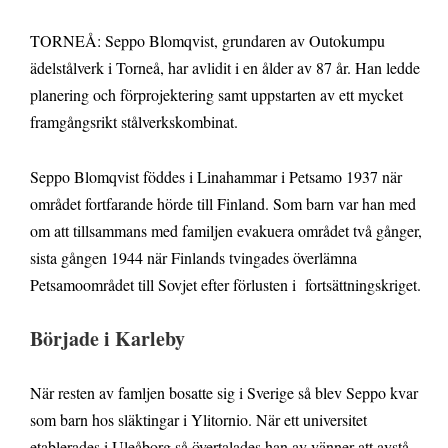
TORNEÅ: Seppo Blomqvist, grundaren av Outokumpu
ädelstålverk i Torneå, har avlidit i en ålder av 87 år. Han ledde
planering och förprojektering samt uppstarten av ett mycket
framgångsrikt stålverkskombinat.
Seppo Blomqvist föddes i Linahammar i Petsamo 1937 när
området fortfarande hörde till Finland. Som barn var han med
om att tillsammans med familjen evakuera området två gånger,
sista gången 1944 när Finlands tvingades överlämna
Petsamoområdet till Sovjet efter förlusten i fortsättningskriget.
Började i Karleby
När resten av famljen bosatte sig i Sverige så blev Seppo kvar
som barn hos släktingar i Ylitornio. När ett universitet
etablerades i Uleåborg så övertalades han av vänner att avstå