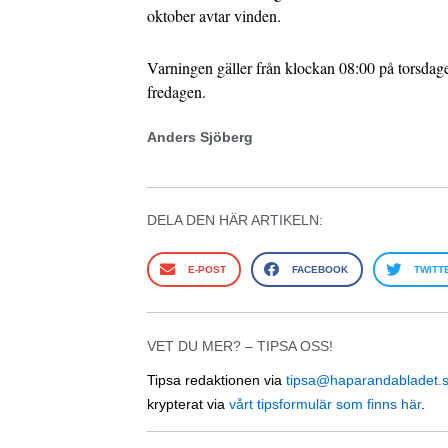
oktober avtar vinden.
Varningen gäller från klockan 08:00 på torsdage
fredagen.
Anders Sjöberg
DELA DEN HÄR ARTIKELN:
E-POST
FACEBOOK
TWITT
VET DU MER? – TIPSA OSS!
Tipsa redaktionen via
tipsa@haparandabladet.
krypterat via
vårt tipsformulär som finns här
.