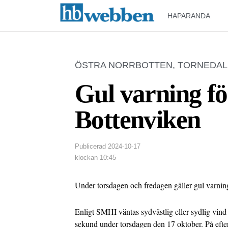
HAPARANDA
ÖSTRA NORRBOTTEN
,
TORNEDAL
Gul varning fö
Bottenviken
Publicerad
2024-10-17
klockan
10:45
Under torsdagen och fredagen gäller gul varning
Enligt SMHI väntas sydvästlig eller sydlig vind
sekund under torsdagen den 17 oktober. På eft