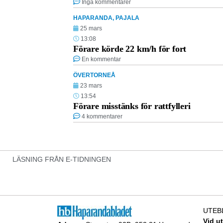
Inga kommentarer
HAPARANDA
,
PAJALA
25 mars
13:08
Förare körde 22 km/h för fort
En kommentar
ÖVERTORNEÅ
23 mars
13:54
Förare misstänks för rattfylleri
4 kommentarer
LÄSNING FRÅN E-TIDNINGEN
UTEB
Vid u