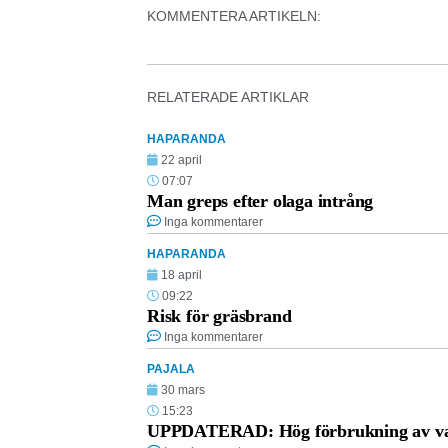
KOMMENTERA ARTIKELN:
RELATERADE ARTIKLAR
HAPARANDA
22 april
07:07
Man greps efter olaga intrång
Inga kommentarer
HAPARANDA
18 april
09:22
Risk för gräsbrand
Inga kommentarer
PAJALA
30 mars
15:23
UPPDATERAD: Hög förbrukning av vat