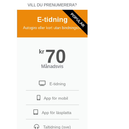
VILL DU PRENUMERERA?
POPULAR
E-tidning
Autogiro eller kort utan bindningstid
70
kr
Månadsvis
E-tidning
App för mobil
App för läsplatta
Taltidning (sve)