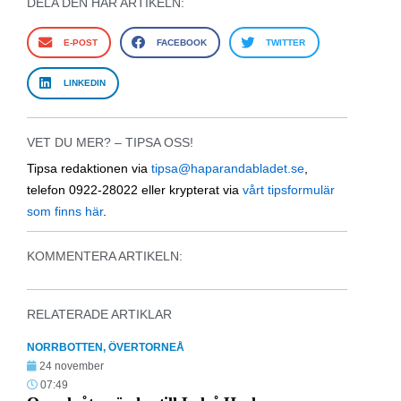
DELA DEN HÄR ARTIKELN:
E-POST
FACEBOOK
TWITTER
LINKEDIN
VET DU MER? – TIPSA OSS!
Tipsa redaktionen via
tipsa@haparandabladet.se
,
telefon 0922-28022 eller krypterat via
vårt tipsformulär
som finns här
.
KOMMENTERA ARTIKELN:
RELATERADE ARTIKLAR
NORRBOTTEN
,
ÖVERTORNEÅ
24 november
07:49