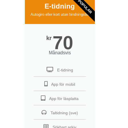
POPULAR
E-tidning
Autogiro eller kort utan bindningstid
70
kr
Månadsvis
E-tidning
App för mobil
App för läsplatta
Taltidning (sve)
Sökbart arkiv