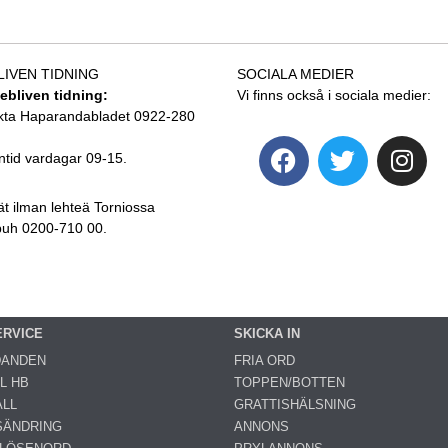
LIVEN TIDNING
SOCIALA MEDIER
tebliven tidning:
Vi finns också i sociala medier:
kta Haparandabladet 0922-280
ntid vardagar 09-15.
ät ilman lehteä Torniossa
 puh 0200-710 00.
ERVICE
SKICKA IN
DANDEN
FRIA ORD
L HB
TOPPEN/BOTTEN
LL
GRATTISHÄLSNING
SÄNDRING
ANNONS