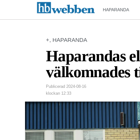
HAPARANDA
+
,
HAPARANDA
Haparandas el
välkomnades t
Publicerad
2024-08-16
klockan
12:33