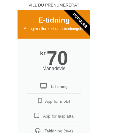
VILL DU PRENUMERERA?
POPULAR
E-tidning
Autogiro eller kort utan bindningstid
70
kr
Månadsvis
E-tidning
App för mobil
App för läsplatta
Taltidning (sve)