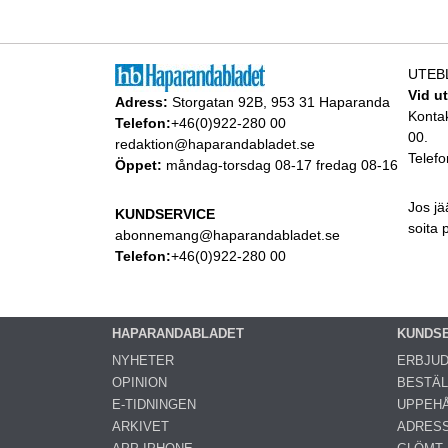
UTEB
Vid u
Adress:
Storgatan 92B, 953 31 Haparanda
Konta
Telefon:
+46(0)922-280 00
00.
redaktion@haparandabladet.se
Telefo
Öppet:
måndag-torsdag 08-17 fredag 08-16
Jos jä
KUNDSERVICE
soita
abonnemang@haparandabladet.se
Telefon:
+46(0)922-280 00
HAPARANDABLADET
KUNDS
NYHETER
ERBJU
OPINION
BESTÄL
E-TIDNINGEN
UPPEHÅ
ARKIVET
ADRES