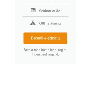
Sökbart arkiv
Offlineläsning
Beställ e-tidning
Betala med kort eller autogiro.
Ingen bindningstid.