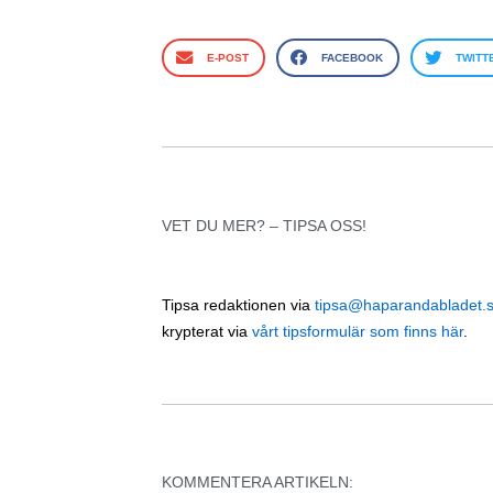
E-POST
FACEBOOK
TWITT
VET DU MER? – TIPSA OSS!
Tipsa redaktionen via
tipsa@haparandabladet.
krypterat via
vårt tipsformulär som finns här
.
KOMMENTERA ARTIKELN: