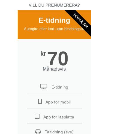
VILL DU PRENUMERERA?
POPULAR
E-tidning
Autogiro eller kort utan bindningstid
70
kr
Månadsvis
E-tidning
App för mobil
App för läsplatta
Taltidning (sve)