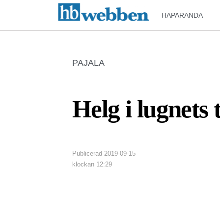
HAPARANDA
PAJALA
Helg i lugnets 
Publicerad
2019-09-15
klockan
12:29