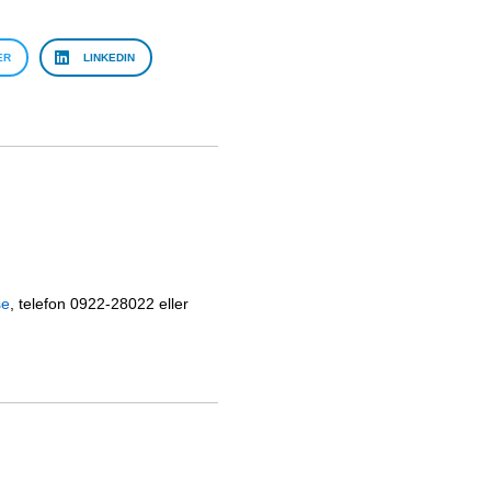
ER
LINKEDIN
se
, telefon 0922-28022 eller