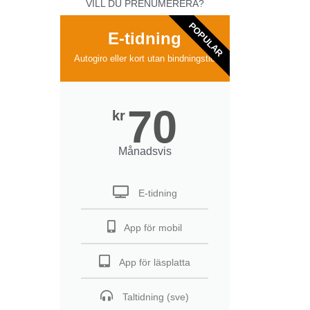
VILL DU PRENUMERERA?
POPULAR
E-tidning
Autogiro eller kort utan bindningstid
70
kr
Månadsvis
E-tidning
App för mobil
App för läsplatta
Taltidning (sve)