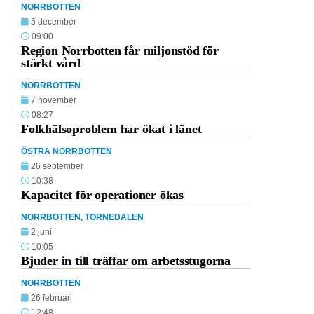
NORRBOTTEN
5 december
09:00
Region Norrbotten får miljonstöd för
stärkt vård
NORRBOTTEN
7 november
08:27
Folkhälsoproblem har ökat i länet
ÖSTRA NORRBOTTEN
26 september
10:38
Kapacitet för operationer ökas
NORRBOTTEN
,
TORNEDALEN
2 juni
10:05
Bjuder in till träffar om arbetsstugorna
NORRBOTTEN
26 februari
12:48