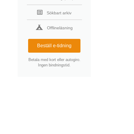
Sökbart arkiv
Offlineläsning
Beställ e-tidning
Betala med kort eller autogiro.
Ingen bindningstid.