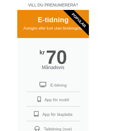
VILL DU PRENUMERERA?
POPULAR
E-tidning
Autogiro eller kort utan bindningstid
70
kr
Månadsvis
E-tidning
App för mobil
App för läsplatta
Taltidning (sve)