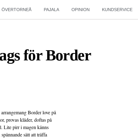
ÖVERTORNEÅ
PAJALA
OPINION
KUNDSERVICE
dags för Border
ns arrangemang Border love på
r, provas kläder, doftas på
l. Lite pirr i magen känns
spännande sätt att träffa