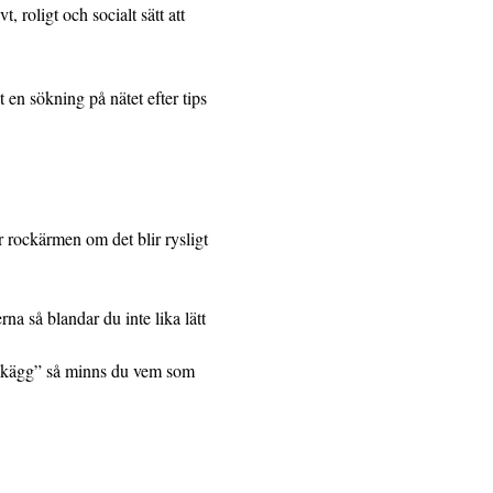
 roligt och socialt sätt att
 en sökning på nätet efter tips
r rockärmen om det blir rysligt
a så blandar du inte lika lätt
t skägg” så minns du vem som