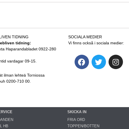
LIVEN TIDNING
SOCIALA MEDIER
tebliven tidning:
Vi finns också i sociala medier:
kta Haparandabladet 0922-280
ntid vardagar 09-15.
ät ilman lehteä Torniossa
 puh 0200-710 00.
ERVICE
SKICKA IN
DANDEN
FRIA ORD
L HB
TOPPEN/BOTTEN