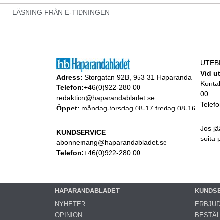
LÄSNING FRÅN E-TIDNINGEN
UTEB
Vid u
Adress:
Storgatan 92B, 953 31 Haparanda
Konta
Telefon:
+46(0)922-280 00
00.
redaktion@haparandabladet.se
Telefo
Öppet:
måndag-torsdag 08-17 fredag 08-16
Jos jä
KUNDSERVICE
soita
abonnemang@haparandabladet.se
Telefon:
+46(0)922-280 00
HAPARANDABLADET
KUNDS
NYHETER
ERBJU
OPINION
BESTÄL