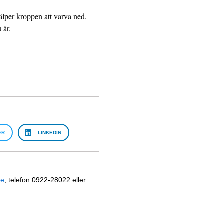
jälper kroppen att varva ned.
 är.
ER
LINKEDIN
se
, telefon 0922-28022 eller