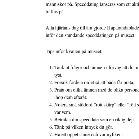
människor på. Speeddating lanseras som ett aktivt,
träffas på.
Alla hjärtans dag till ära gjorde Haparandabladet
inför den stundande speeddatingen på museet.
Tips inför kvällen på museet:
Tänk ut frågor och ämnen i förväg att dra u
tyst.
Försök fördela ordet så att båda får prata.
Prata om olika ämnen med de olika personern
ihop dem efteråt.
Notera små stödord ”rött skärp” eller ”röt
var vem.
Betrakta din speeddate som en riktig dejt.
Tänk på vilken intryck du gör.
Ha ett öppet sinne och var nyfiken.