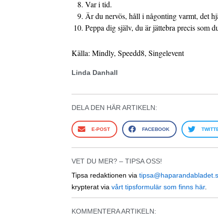
Var i tid.
Är du nervös, håll i någonting varmt, det h
Peppa dig själv, du är jättebra precis som du
Källa: Mindly, Speedd8, Singelevent
Linda Danhall
DELA DEN HÄR ARTIKELN:
E-POST
FACEBOOK
TWITT
VET DU MER? – TIPSA OSS!
Tipsa redaktionen via
tipsa@haparandabladet.
krypterat via
vårt tipsformulär som finns här
.
KOMMENTERA ARTIKELN: